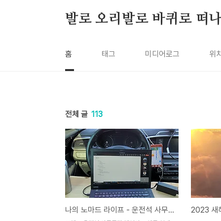
본문 바로가기
발로 오리발로 바퀴로 떠
홈
태그
미디어로그
위
전체 글
113
나의 노마드 라이프 - 운전석 사무공간
2023 새