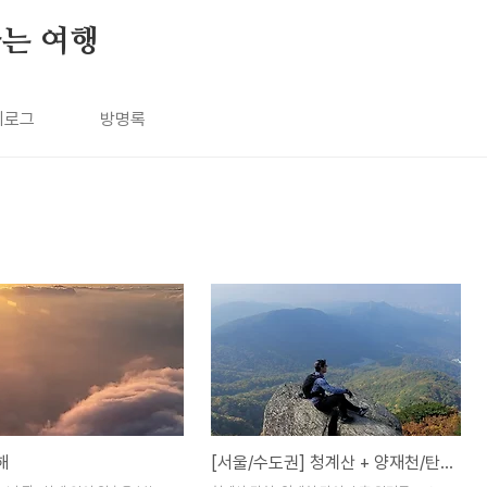
나는 여행
치로그
방명록
해
[서울/수도권] 청계산 + 양재천/탄천 라이딩