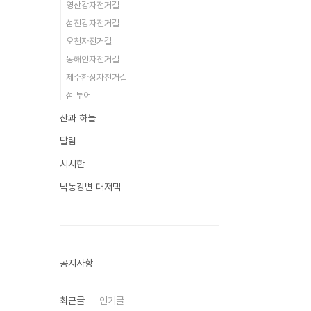
영산강자전거길
섬진강자전거길
오천자전거길
동해안자전거길
제주환상자전거길
섬 투어
산과 하늘
달림
시시한
낙동강변 대저택
공지사항
최근글
인기글