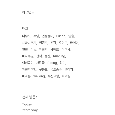
최근댓글
태그
대부도
수영
인증센터
Hiking
일출
시화방조제
영종도
조깅
오이도
라이딩
인천
러닝
자전거
시화호
아여사
바다수영
산책
등산
Running
아침을여는사람들
Riding
걷기
자전거여행
구봉도
국토종주
달리기
마라톤
walking
부산여행
하이킹
전체 방문자
Today :
Yesterday :