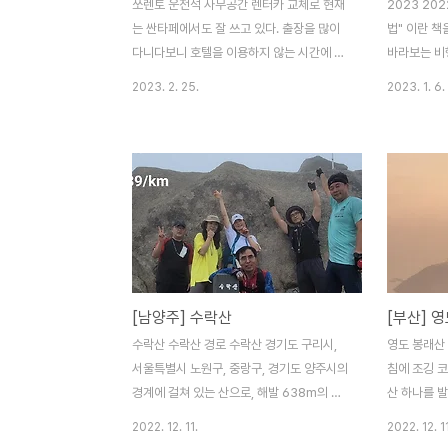
쏘렌토 운전석 사무공간 렌터카 교체로 현재
2023 20
는 싼타페에서도 잘 쓰고 있다. 출장을 많이
법" 이란 
다니다보니 호텔을 이용하지 않는 시간에 긴
바라보는 비
급히 업무를 봐야할 때 다소 곤란한 때가 있
다. 첫 비행
2023. 2. 25.
2023. 1. 6.
다. - 마땅히 까페를 찾기 애매한 곳에 있을
관 없이 일출
때나, 까페까지 이동하기도 쉽지 않을 때가
를 몰아봐야
있다. - 업무량이 오랫동안 머물러 일을 할 만
일출 명소는 
한 꺼리가 아니라면 맛 없는 커피 한 잔 사서
최선의 일출 
까페에 머물기가 아까울 때도 있다. - 차엔 항
런 책을 쓸까
상 커피가 있어서 또 커피를 사야하는 안타까
없는 일출을 
운 때도 있다. 시중에 나온 차량용 책상은 넓
올랐다. 뭐 
지도 않고 구조가 견고하지도 않아서 집에서
은 길고 시간
사용하는 것처럼 책상에 이것 저것 놓고 쓰기
대략 제주 상
[남양주] 수락산
[부산] 
힘든 것이 사실이다. 그래서 만들었다. 옥션
년산 새해가 
에서 판목 하나 구매해서 핸들 쪽은 홈을 만
깨끗한 사진은
수락산 수락산 경로 수락산 경기도 구리시,
영도 봉래산 2
들고, 반을 잘라 경첩을 붙였다. 안쓸때는 사
그리 대단한 감
서울특별시 노원구, 중랑구, 경기도 양주시의
침에 조깅 
진과 같..
경계에 걸쳐 있는 산으로, 해발 638m의 높
산 하나를 
이를 가지고 있다. 서울의 동북쪽에 위치한
고향이 부산
2022. 12. 11.
2022. 12. 11
수락산은 서울 시민들에게 사랑받는 대표적
부산에 40