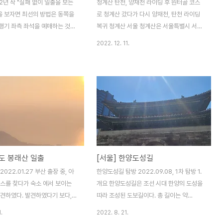
22년 작 "실패 없이 일출을 보는
청계산 탄천, 양재천 라이딩 후 원터골 코스
책을 보자면 최선의 방법은 동쪽을
로 청계산 갔다가 다시 양재천, 탄천 라이딩
행기 좌측 좌석을 예매하는 것이
복귀 청계산 서울 청계산은 서울특별시 서초
기로 구름 위에 오르면 날씨에 상
구, 경기도 과천시, 성남시, 의왕시의 경계에
2022. 12. 11.
을 볼 수 있다는 것이다. 새해 차
걸쳐 있는 산으로, 해발 618m의 높이를 가
 어지간한 길은 막히고 어지간한
지고 있다. 서울의 남쪽 관문에 위치한 청계
사람이 많을 터이다. 어딜 봐도
산은 서울로 상경하는 시민들에게 녹색의 푸
명소는 하늘 위라는 것이다. 그
르름을 안겨 도시의 삭막함을 절감시켜주는
도 했다. 그냥 작년과 같이 실패
산이다. 청계산은 대표적인 흙산으로 알려져
보려 06:50 제주행 첫 비행기에
있는데, 암석이 적고 흙으로 이루어져 있어
딱히 이유랄것도 없이, 연말 휴일
등산하기가 비교적 수월하다. 또한, 등산로가
은 많은 탓이다. 잠시 졸았다가
잘 정비되어 있어 초보자부터 전문가까지 누
공에 이를 무렵 구름 위로 2023
구나 쉽게 오를 수 있다. 청계산에는 다양한
영도 봉래산 일출
[서울] 한양도성길
보인다. 유리가 맑지 않은 탓에
등산로가 있으며, 가장 대표적인 등산로는 다
 나오지 않는다. 이 나이에 뭐
음과 같다. ○ 원터골 코스: 청계산 등산로 중
022.01.27 부산 출장 중, 아
한양도성길 탐방 2022.09.08, 1차 탐방 1.
동도 없다. '해다..'..
가장 인기 있는 코스로, 원터골 입구에서 출
코스를 찾다가 숙소 에서 보이는
개요 한양도성길은 조선 시대 한양의 도성을
발하여 (성남)매..
발견하였다. 발견하였다기 보다,
따라 조성된 도보길이다. 총 길이는 약
이라 간만에 영도가 눈에 띄었다.
20km 가량 되고, 한양도성 4대문 위주로 4
.
2022. 8. 21.
여년 살았었어도 영도 봉래산엔
개의 구간으로 나누는 것이 합리적이다. 물론