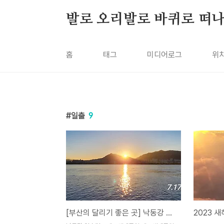
본문 바로가기
발로 오리발로 바퀴로 떠
홈
태그
미디어로그
위
일출
9
[부산의 달리기 좋은 곳] 낙동강 일출런 - 맥도생태공원
2023 새