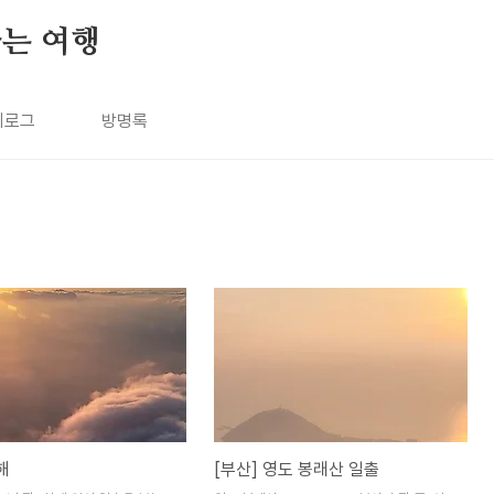
나는 여행
치로그
방명록
해
[부산] 영도 봉래산 일출