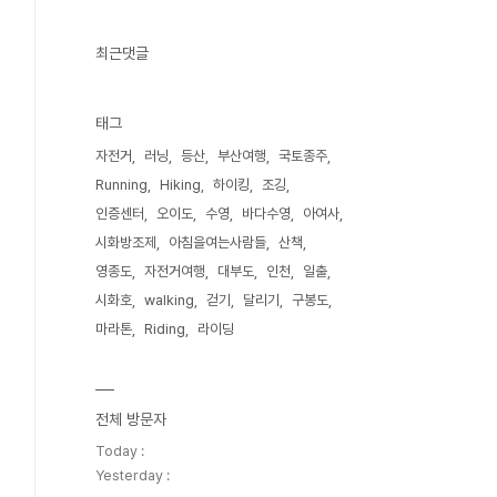
최근댓글
태그
자전거
러닝
등산
부산여행
국토종주
Running
Hiking
하이킹
조깅
인증센터
오이도
수영
바다수영
아여사
시화방조제
아침을여는사람들
산책
영종도
자전거여행
대부도
인천
일출
시화호
walking
걷기
달리기
구봉도
마라톤
Riding
라이딩
전체 방문자
Today :
Yesterday :