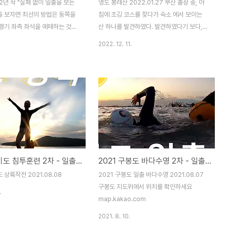
22년 작 "실패 없이 일출을 보는
영도 봉래산 2022.01.27 부산 출장 중, 아
책을 보자면 최선의 방법은 동쪽을
침에 조깅 코스를 찾다가 숙소 에서 보이는
행기 좌측 좌석을 예매하는 것이
산 하나를 발견하였다. 발견하였다기 보다,
기로 구름 위에 오르면 날씨에 상
고향이 부산이라 간만에 영도가 눈에 띄었다.
2022. 12. 11.
을 볼 수 있다는 것이다. 새해 차
부산에 40여년 살았었어도 영도 봉래산엔
 어지간한 길은 막히고 어지간한
두어 번 못올라가본 것 같다. 간만에 한 번 올
사람이 많을 터이다. 어딜 봐도
라가보았다. 영도 봉래산 부산광역시 영도구
명소는 하늘 위라는 것이다. 그
에 위치한 산으로, 높이는 395m이다. 봉래
도 했다. 그냥 작년과 같이 실패
산은 중국 전설에 나오는 삼신산 중 하나인
보려 06:50 제주행 첫 비행기에
봉래산에서 이름을 따왔다. 예로부터 신선이
딱히 이유랄것도 없이, 연말 휴일
살고 있는 곳으로 알려져 있으며, 영도 주민
은 많은 탓이다. 잠시 졸았다가
들의 휴식처이자 사랑받는 명소이다. 봉래산
공에 이를 무렵 구름 위로 2023
은 3개의 봉우리로 이루어져 있는데, 주봉인
2021 실미도 침투훈련 2차 - 일출 바다수영
2021 구봉도 바다수영 2차 - 일출 바다수영
보인다. 유리가 맑지 않은 탓에
봉래산 정상을 비롯하여, 손봉, 자봉이 있다.
 나오지 않는다. 이 나이에 뭐
봉래산 정상에 오르면, 부산 앞바다를 비롯한
 상륙작전 2021.08.08
2021 구봉도 일출 바다수영 2021.08.07
동도 없다. '해다..'..
영도 전경을 한눈에 감상할 수 있다. 가장 대
구봉도 지도위에서 위치를 확인하세요
.
표적인 ..
map.kakao.com
2021. 8. 10.