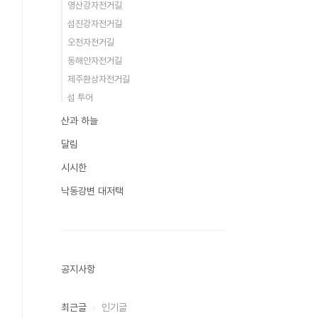
영산강자전거길
섬진강자전거길
오천자전거길
동해안자전거길
제주환상자전거길
섬 투어
산과 하늘
달림
시시한
낙동강변 대저택
공지사항
최근글
인기글