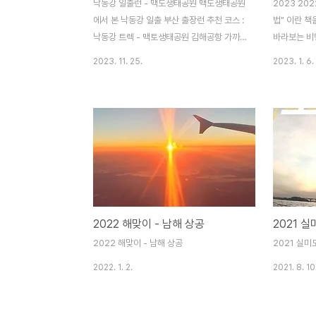
낙동강 일출런 - 맥도생태공원 맥도생태공원
2023 20
에서 본 낙동강 일출 부산 출장런 추천 코스 :
법" 이란 
낙동강 트렉 - 맥토생태공원 김해공항 가까
바라보는 비
운 곳, 서부산유통단지 근처 숙박하는 날, 이
다. 첫 비행
2023. 11. 25.
2023. 1. 6.
근처는 공단이라 딱히 갈 만한 곳은 없다. 하
관 없이 일출
지만 낙동강이 가까워 국토종주길과 이어진
를 몰아봐야
낙동강 자전거길이나 트레킹 코스가 있어 라
일출 명소는 
이딩이나 걷기 또는 달리기 좋은 곳이다. 출
최선의 일출 
장길이라 일단 라이딩은 제외하자. 낙동강 트
런 책을 쓸까
레킹을 하자면 낙동강 하구둑으로부터 수원
없는 일출을 
지인 안동까지 길은 죽 이어져 있으니 시간만
올랐다. 뭐 
무한정 있다면 코스 걱정할 일은 없다. 다만
은 길고 시간
체력과 업무시간을 감안하여 아침에 걷자면
대략 제주 상
2022 해맞이 - 남해 상공
서부산 유통단지에서 맥도생태공원까지 왕복
년산 새해가 
하는 것이 최선이다. 차를 타고 간다면 을숙
깨끗한 사진은
2022 해맞이 - 남해 상공
2021 실미도
도 공원을 한 바퀴 돌고 올 수도 있겠지만 낙
그리 대단한 감
2022. 1. 2.
2021. 8. 10
동강 양 옆의 공항로는 이..