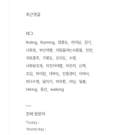
최근댓글
태그
Riding
Running
영종도
라이딩
걷기
시화호
부산여행
아침을여는사람들
인천
국토종주
구봉도
오이도
수영
시화방조제
자전거여행
자전거
산책
조깅
하이킹
대부도
인증센터
아여사
바다수영
달리기
마라톤
러닝
일출
Hiking
등산
walking
전체 방문자
Today :
Yesterday :