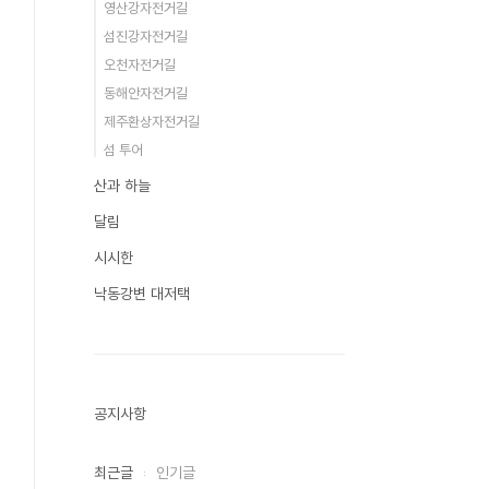
영산강자전거길
섬진강자전거길
오천자전거길
동해안자전거길
제주환상자전거길
섬 투어
산과 하늘
달림
시시한
낙동강변 대저택
공지사항
최근글
인기글