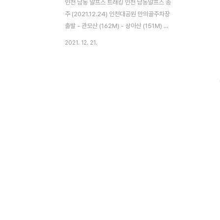
인천 남동 알프스 트래킹 인천 남동알프스 종
주 (2021.12.24) 인천대공원 만의골주차장
출발 - 관모산 (162M) - 상아산 (151M) 운
연삼거리(하산) - 소래산 (299M) - 성주산
2021. 12. 21.
(216M) - 거마산 (210M) 인천대공원 만의
골주차장 회귀 (11.6Km, 3시간 30분) 체력
만 되면 Trail running 코스로 딱! 관모산 상
아산 소래산 성주산 거마산 인천대공원으로
하산