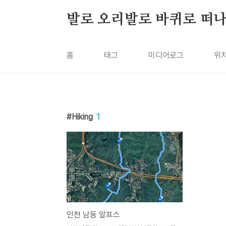
본문 바로가기
발로 오리발로 바퀴로 떠
홈
태그
미디어로그
위
Hiking
1
인천 남동 알프스