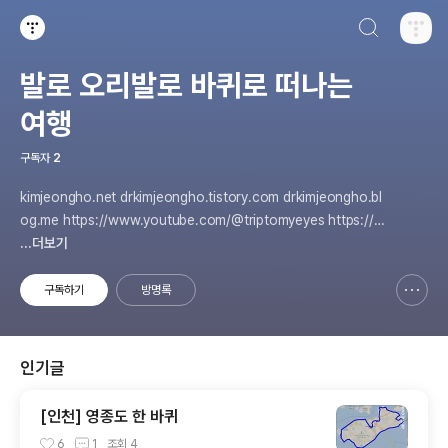
검색하기
티스토리
발로 오리발로 바퀴로 떠나는
여행
구독자
2
kimjeongho.net drkimjeongho.tistory.com drkimjeongho.bl
og.me https://www.youtube.com/@triptomyeyes https://w
ww.instagram.com/iamultrasuperman maplay.net
...더보기
구독하기
방명록
신고하기 레이어
열기
인기글
[인천] 영종도 한 바퀴
6
1
조회
4