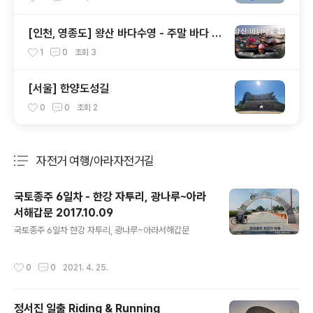
[인천, 영종도] 왕산 바다수영 - 주말 바다 나
들이
1
0
조회
3
[서울] 한양도성길
0
0
조회
2
자전거 여행/아라자전거길
분류 전체보기
주요 글 목록
국토종주 6일차 - 한강 자투리, 광나루~아라
서해갑문 2017.10.09
글 내용
국토종주 6일차 한강 자투리, 광나루~아라서해갑문
작성시간
0
0
2021. 4. 25.
정서진 일출 Riding & Running