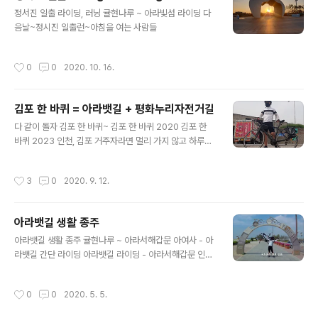
글 내용
정서진 일출 라이딩, 러닝 귤현나루 ~ 아라빛섬 라이딩 다
음날~정시진 일출런~아침을 여는 사람들
작성시간
0
0
2020. 10. 16.
김포 한 바퀴 = 아라뱃길 + 평화누리자전거길
글 내용
다 같이 돌자 김포 한 바퀴~ 김포 한 바퀴 2020 김포 한
바퀴 2023 인천, 김포 거주자라면 멀리 가지 않고 하루에
다녀올 수 있는 자전거길이다. 뿐만 아니라 서울 한강길만
달리다가, 팔당쪽으로 달리다가 지치신 분들은 서쪽으로
작성시간
3
0
2020. 9. 12.
넘어오시길 추천한다. 팔당 양평쪽 만큼이나 한강 서쪽길
도 충분히 달릴만한 코스를 보장한다. 코스 1. 귤현나루 -
출발 2. 한강아라갑문 인증센터, 전호리 평화누리자전거길
아라뱃길 생활 종주
2코스 합류 3. 김포생태공원 4. 전류리포구 (전류리 포구
글 내용
지나 대명포구 까지 보급이 어려우므로 충분한 물과 쪼꼬
아라뱃길 생활 종주 귤현나루 ~ 아라서해갑문 아여사 - 아
바를 준비 바람) 5. 후평리 쉼터 6. 애기봉 7. 조강저수지
라뱃길 간단 라이딩 아라뱃길 라이딩 - 아라서해갑문 인증
8. 민통선 구역 (신분증 지참) 9. 문수산성 남문,북문 (문수
센터
산성 남문 지나 대명포구 까지 몇 개의 조그만 언덕이 있다)
작성시간
0
0
2020. 5. 5.
1..