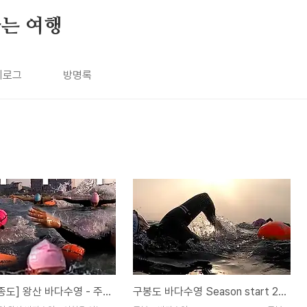
나는 여행
치로그
방명록
[인천, 영종도] 왕산 바다수영 - 주말 바다 나들이
구봉도 바다수영 Season start 2023