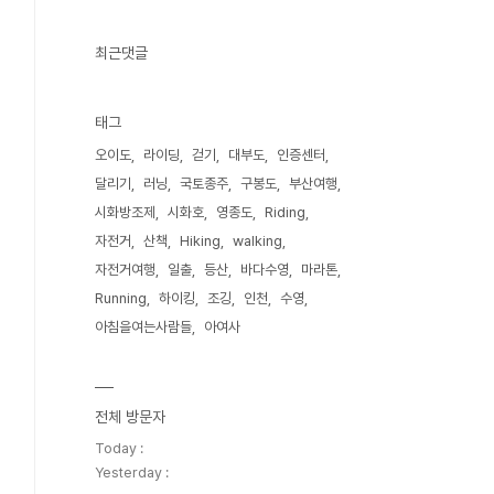
최근댓글
태그
오이도
라이딩
걷기
대부도
인증센터
달리기
러닝
국토종주
구봉도
부산여행
시화방조제
시화호
영종도
Riding
자전거
산책
Hiking
walking
자전거여행
일출
등산
바다수영
마라톤
Running
하이킹
조깅
인천
수영
아침을여는사람들
아여사
전체 방문자
Today :
Yesterday :