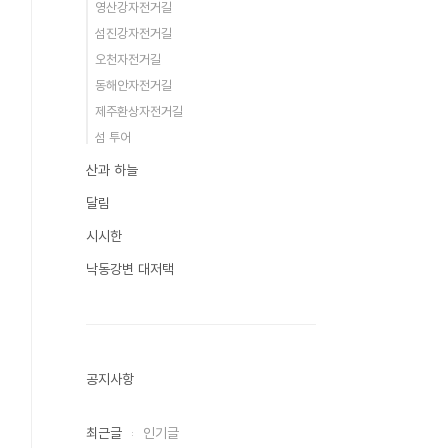
영산강자전거길
섬진강자전거길
오천자전거길
동해안자전거길
제주환상자전거길
섬 투어
산과 하늘
달림
시시한
낙동강변 대저택
공지사항
최근글
인기글