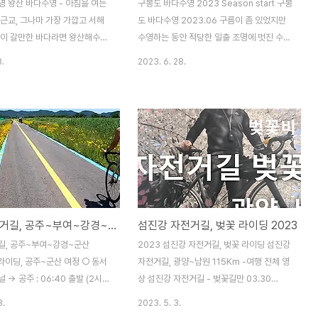
영 왕산 바다수영 - 아침을 여는
구봉도 바다수영 2023 Season start 구봉
근교, 그나마 가장 가깝고 서해
도 바다수영 2023.06 구름이 좀 있었지만
없이 갈만한 바다라면 왕산해수욕
수영하는 동안 적당한 일출 조명에 멋진 수면
 것 같습니다. 휴가철 해수욕장
위 멋진 영상을 받아왔습니다. 구봉도 바다수
3.
2023. 6. 28.
 전, 만조(07:22) 전에 일출 보
영 - 아침을 여는 사람들
영을 하고 갑니다~
금강 자전거길, 공주~부여~강경~군산
섬진강 자전거길, 벚꽃 라이딩 2023
길, 공주~부여~강경~군산
2023 섬진강 자전거길, 벚꽃 라이딩 섬진강
라이딩, 공주~군산 여정 ○ 동서
자전거길, 광양~남원 115Km -여행 전체 영
 → 공주 : 06:40 출발 (2시간
상 섬진강 자전거길 - 벚꽃길만 03.30
주종합버스터미널 : 09:00 출발
(30Km) - 계양대교 ~ 아라/한강자전거길 ~
8.
2023. 5. 3.
공주보 인증센터 백제보 인증센터,
센트럴버스터미널 ~ 광양(중마)버스터미널,