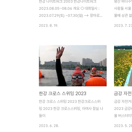
한강 나이트워크 2003 한강나이트워크
왕산 바다수
2023.08.05~08.06 개요 ○ 대회일시 :
사람들 서울 
2023.07.29(토) ~07.30(일) --> 장마로
물때 상관 
연기됨>> 08.05(토) ~ 08.06(일) ○ 집결
장 밖에 없을
2023. 8. 19.
2023. 7. 2
지 (출발지점) : 여의도 한강공원 잔디마당
이 번잡해지기
(녹음수광장) - 여의나루역 3번 출구 / 도보
며 아침 수
8분 ○ 대회코스 : 15K (제한 4시간), 22K
(제한 6시간), 42K (제한 11시간), 뭐 제한시
간 조금 넘겨도 완주메달은 준다~ 기념품 배
송기념품은 좀 심심하고, 현장 기념품 중 먹
을거리는 작년보다 좀 부실했다. 특히 몇몇
CP에서는 재고소진되어 물 한 병도 받을 수
없었다. 전체적으로 2022년보다 별로... 대
한강 크로스 스위밍 2023
회코스 총 41Km 서울시 15개 다리를 왕복
으로 통과하는 코스다. 방향은 2022년(시
한강 크로스 스위밍 2023 한강크로스스위
금강 자전거
계..
밍 2023 한강 크로스스위밍, 아여사 잠실 나
2023 금강
들이
울 버스터미널
5분) ○ 공
2023. 6. 28.
2023. 5. 2
○ 라이딩 