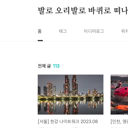
본문 바로가기
발로 오리발로 바퀴로 떠
홈
태그
미디어로그
위
전체 글
113
[서울] 한강 나이트워크 2023.08