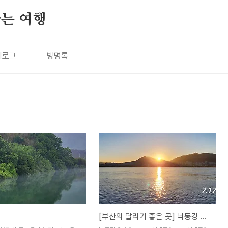
나는 여행
치로그
방명록
[부산의 달리기 좋은 곳] 낙동강 일출런 - 맥도생태공원