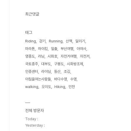
최근댓글
태그
Riding
걷기
Running
산책
달리기
마라톤
하이킹
일출
부산여행
아여사
영종도
러닝
시화호
자전거여행
자전거
국토종주
대부도
구봉도
시화방조제
인증센터
라이딩
등산
조깅
아침을여는사람들
바다수영
수영
walking
오이도
Hiking
인천
전체 방문자
Today :
Yesterday :