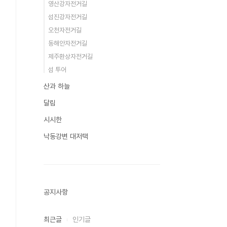
영산강자전거길
섬진강자전거길
오천자전거길
동해안자전거길
제주환상자전거길
섬 투어
산과 하늘
달림
시시한
낙동강변 대저택
공지사항
최근글
인기글