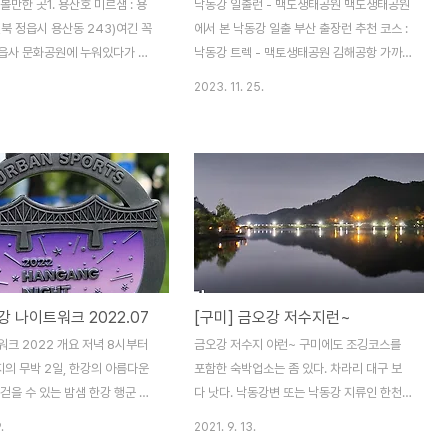
볼만한 곳1. 용산호 미르샘 : 용
낙동강 일출런 - 맥도생태공원 맥도생태공원
북 정읍시 용산동 243)여긴 꼭
에서 본 낙동강 일출 부산 출장런 추천 코스 :
읍사 문화공원에 누워있다가 아
낙동강 트렉 - 맥토생태공원 김해공항 가까
산저수지로 이동하였다. 대략
운 곳, 서부산유통단지 근처 숙박하는 날, 이
2023. 11. 25.
 내장산 입구에 있는 곳이라 호수
근처는 공단이라 딱히 갈 만한 곳은 없다. 하
자 쓴 내장산 정상이 보인다.날
지만 낙동강이 가까워 국토종주길과 이어진
장산 쪽으로 이동하는 차들이 많이
낙동강 자전거길이나 트레킹 코스가 있어 라
 단풍이 멋진 곳이지만 전북에서
이딩이나 걷기 또는 달리기 좋은 곳이다. 출
다 보니 사철 주말마다 붐빌 듯
장길이라 일단 라이딩은 제외하자. 낙동강 트
샘 한 바퀴.용산호 대략 가운데
레킹을 하자면 낙동강 하구둑으로부터 수원
는 미르샘 다리를 건너 우로 한
지인 안동까지 길은 죽 이어져 있으니 시간만
한 바퀴 돌면 5Km가 된다.조깅이
무한정 있다면 코스 걱정할 일은 없다. 다만
 하지만 조용한 아침 풍경을 두고
체력과 업무시간을 감안하여 아침에 걷자면
강 나이트워크 2022.07
[구미] 금오강 저수지런~
 좀 아니다.풍경을 담고 내장산에
서부산 유통단지에서 맥도생태공원까지 왕복
는 아침공기를 마시며 천천히 호
하는 것이 최선이다. 차를 타고 간다면 을숙
크 2022 개요 저녁 8시부터
금오강 저수지 야런~ 구미에도 조깅코스를
야 분위기가 맞아 보인다. 이쪽
도 공원을 한 바퀴 돌고 올 수도 있겠지만 낙
지의 무박 2일, 한강의 아름다운
포함한 숙박업소는 좀 있다. 차라리 대구 보
저쪽..
동강 양 옆의 공항로는 이..
걷을 수 있는 밤샘 한강 행군 놀
다 낫다. 낙동강변 또는 낙동강 지류인 한천
 걷기에 익숙치 않다면 8월 열대
주변, 그리고 금오산 주변이다. 물론 금오산
.
2021. 9. 13.
 지옥의 41Km가 될 것이다^^
쪽은 등산/하이킹 코스가 더 유명하다. 그러