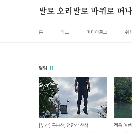
본문 바로가기
발로 오리발로 바퀴로 떠
홈
태그
미디어로그
위
달림
11
[부산] 구봉산, 엄광산 산책
정읍 여행