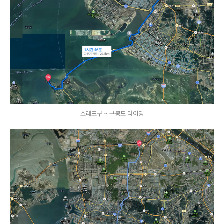
소래포구 ~ 구봉도 라이딩