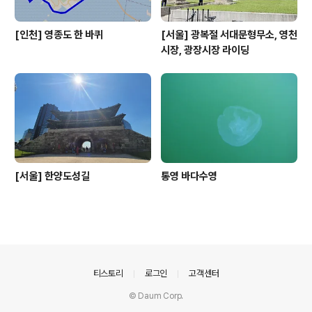
[인천] 영종도 한 바퀴
[서울] 광복절 서대문형무소, 영천
시장, 광장시장 라이딩
[서울] 한양도성길
통영 바다수영
의안내
티스토리
로그인
고객센터
© Daum Corp.