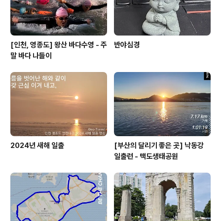
[인천, 영종도] 왕산 바다수영 - 주
반야심경
말 바다 나들이
2024년 새해 일출
[부산의 달리기 좋은 곳] 낙동강
일출런 - 맥도생태공원