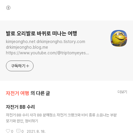
(새창열림)
로그 정보
발로 오리발로 바퀴로 떠나는 여행
kimjeongho.net drkimjeongho.tistory.com
drkimjeongho.blog.me
https://www.youtube.com/@triptomyeyes
https://www.instagram.com/iamultrasuperman
maplay.net
구독하기
더보기
자전거 여행
의 다른 글
자전거 BB 수리
글 내용
자전거 BB 수리 사각 BB 분해청소 자전거 크랭크와 비비 종류 소음나는 부분
찾기와 원인, 정비하기
0
0
2021. 8. 18.