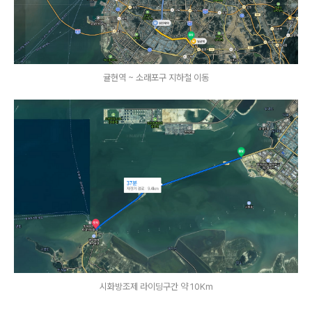
귤현역 ~ 소래포구 지하철 이동
시화방조제 라이딩구간 약 10Km