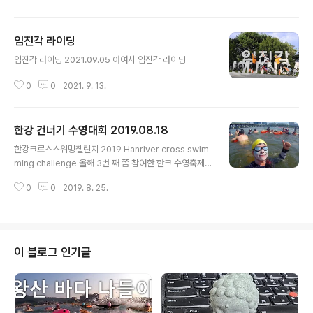
임진각 라이딩
글 내용
임진각 라이딩 2021.09.05 아여사 임진각 라이딩
0
0
2021. 9. 13.
한강 건너기 수영대회 2019.08.18
글 내용
한강크로스스위밍챌린지 2019 Hanriver cross swim
ming challenge 올해 3번 째 쯤 참여한 한크 수영축제
전년보다 약간 시원하다. 수질은 뭐... 2019 한강크로스스
0
0
2019. 8. 25.
위밍챌린지 대회 개최 알림 > 대회일정 | 서울특별시 수영
연맹 대회일정 홈 > 대회정보 > 대회일정 대회일정 2019
한강크로스스위밍챌린지 대회 개최 알림 페이지 정보 작성
자 최고관리자 작성일19-03-26 15:50 조회8,375회 댓
글0건 첨부파일 관련링크 본문 일시 : 2019.08.18(일요
이 블로그 인기글
일) 08:00 ~ 16:00 폭우 및 천재지변시 2019.09.08(일
요일) 로 연기 장소 : 한강잠실대교 수중보(잠실대교 남단)
담당자 : 송파구 수영연맹 최동훈 사무장 (010-9165-04
43) 첨부파일로 www.s..