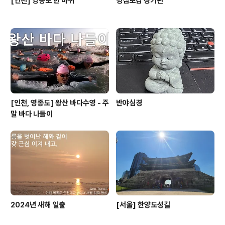
[인천] 영종도 한 바퀴
명심보감 정기편
[인천, 영종도] 왕산 바다수영 - 주
반야심경
말 바다 나들이
2024년 새해 일출
[서울] 한양도성길