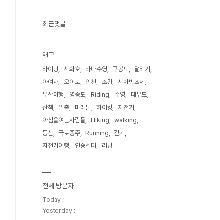
최근댓글
태그
라이딩
시화호
바다수영
구봉도
달리기
아여사
오이도
인천
조깅
시화방조제
부산여행
영종도
Riding
수영
대부도
산책
일출
마라톤
하이킹
자전거
아침을여는사람들
Hiking
walking
등산
국토종주
Running
걷기
자전거여행
인증센터
러닝
전체 방문자
Today :
Yesterday :