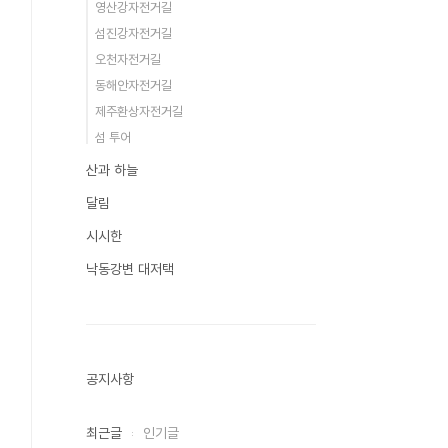
영산강자전거길
섬진강자전거길
오천자전거길
동해안자전거길
제주환상자전거길
섬 투어
산과 하늘
달림
시시한
낙동강변 대저택
공지사항
최근글
인기글